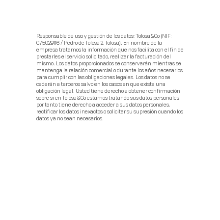
Responsable de uso y gestión de los datos: Tolosa&Co (NIF:
G75029116 / Pedro de Tolosa 2, Tolosa). En nombre de la
empresa tratamos la información que nos facilita con el fin de
prestarles el servicio solicitado, realizar la facturación del
mismo. Los datos proporcionados se conservarán mientras se
mantenga la relación comercial o durante los años necesarios
para cumplir con las obligaciones legales. Los datos no se
cederán a terceros salvo en los casos en que exista una
obligación legal. Usted tiene derecho a obtener confirmación
sobre si en Tolosa&Co estamos tratando sus datos personales
por tanto tiene derecho a acceder a sus datos personales,
rectificar los datos inexactos o solicitar su supresión cuando los
datos ya no sean necesarios.