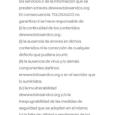
los servicios o de la información que se
presten a través dewww.tolosandco.org
En consecuencia, TOLOSA&CO no
garantiza ni se hace responsable de:
(i) la continuidad de los contenidos
dewww.tolosandco.org ;
(ii) la ausencia de errores en dichos
contenidos ni la corrección de cualquier
defecto que pudiera ocurrir;
(iii) la ausencia de virus y/o demás
componentes dañinos
enwww.tolosandco.org o en el servidor que
lo suministra;
(iv) la invulnerabilidad
dewww.tolosandco.org y/o la
inexpugnabilidad de las medidas de
seguridad que se adopten en el mismo;
(v) la falta de utilidad o rendimiento de los