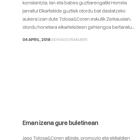
konstantzia, lan eta babes guztiarengatik! Horrela
jarraitu! Elkartekide guztiek otordu bat dastatzeko
aukera izan dute Tolosa&Coren eskutik Zerkausian,
otordu honetara elkartekideen gehiengoa bertaratu...
04 APRIL, 2018
GEHIAGO IRAKURRI
Eman izena gure buletinean
Jaso Tolosa&Coren albiste, promozio eta ekitaldien