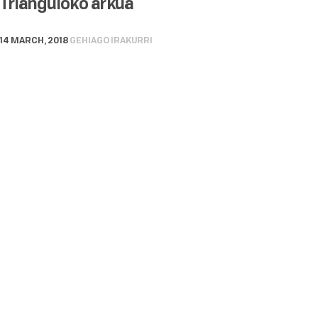
Trianguloko arkua
14 MARCH, 2018
GEHIAGO IRAKURRI