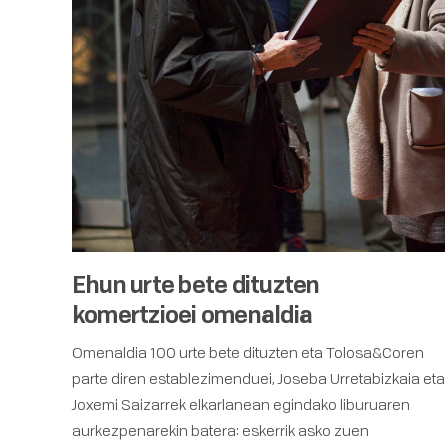
Ehun urte bete dituzten
komertzioei omenaldia
Omenaldia 100 urte bete dituzten eta Tolosa&Coren
parte diren establezimenduei, Joseba Urretabizkaia eta
Joxemi Saizarrek elkarlanean egindako liburuaren
aurkezpenarekin batera: eskerrik asko zuen