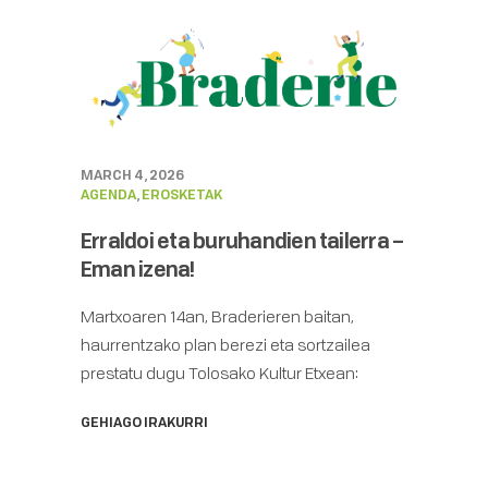
MARCH 4, 2026
AGENDA
,
EROSKETAK
Erraldoi eta buruhandien tailerra –
Eman izena!
Martxoaren 14an, Braderieren baitan,
haurrentzako plan berezi eta sortzailea
prestatu dugu Tolosako Kultur Etxean:
GEHIAGO IRAKURRI