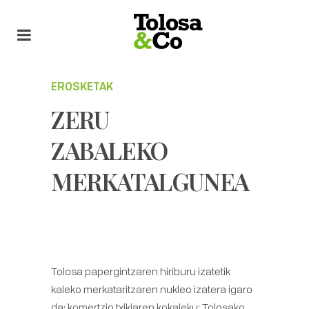
EROSKETAK
ZERU
ZABALEKO
MERKATALGUNEA
Tolosa papergintzaren hiriburu izatetik
kaleko merkataritzaren nukleo izatera igaro
da; komertzio txikiaren kokaleku: Tolosako