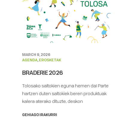
MARCH 9, 2026
AGENDA
,
EROSKETAK
BRADERIE 2026
Tolosako saltokien eguna hemen da! Parte
hartzen duten saltokiek beren produktuak
kalera aterako dituzte, deskon
GEHIAGO IRAKURRI