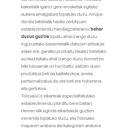
kaleetatik igaroz gero erosketak egiteko
aukera amaigabea topatuko duzu. Arropa-
denda txikietatik hasita zerbitzuen
establezimendu handiagoetaraino,
behar
duzun guztia
topatu ahal izango duzu.
Inguruetako baserrietatik datozen artisauei
esker ere, garaiko produktu lokalez betetako
azoka bisitatu ahal izango duzu. Komertzio
txiki tolosarrak on hori baitu: saltzen duen
produktua beti da kalitatezkoa, arreta
pertsonalizatua da, eta beti ere hoberena
eta gertukoa.
Tolosa&Co elkarteak espezialitatutako
establezimendu pila ditu bere baitan.
Hemen klik eginda
elkartekide guztien
zerrenda topatuko duzu, eta Tolosako
maparen arabera ala kategorien arabera