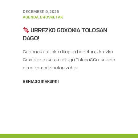
DECEMBER 9, 2025
AGENDA
,
EROSKETAK
URREZKO GOXOKIA TOLOSAN
DAGO!
Gabonak ate joka ditugun honetan, Urrezko
Goxokiak ezkutatu ditugu Tolosa&Co-ko kide
diren komertzioetan zehar.
GEHIAGO IRAKURRI