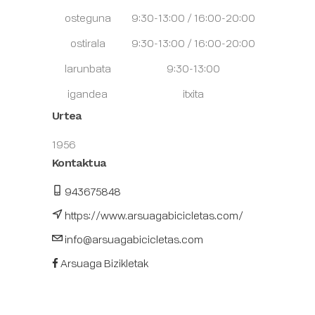
osteguna
9:30-13:00 / 16:00-20:00
ostirala
9:30-13:00 / 16:00-20:00
larunbata
9:30-13:00
igandea
itxita
Urtea
1956
Kontaktua
943675848
https://www.arsuagabicicletas.com/
info@arsuagabicicletas.com
Arsuaga Bizikletak