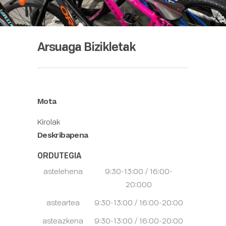
Arsuaga Bizikletak
Mota
Kirolak
Deskribapena
ORDUTEGIA
astelehena
9:30-13:00 / 16:00-
20:000
asteartea
9:30-13:00 / 16:00-20:00
asteazkena
9:30-13:00 / 16:00-20:00