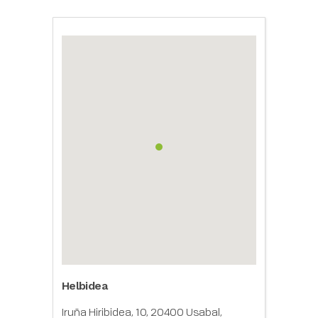
Helbidea
Iruña Hiribidea, 10, 20400 Usabal,