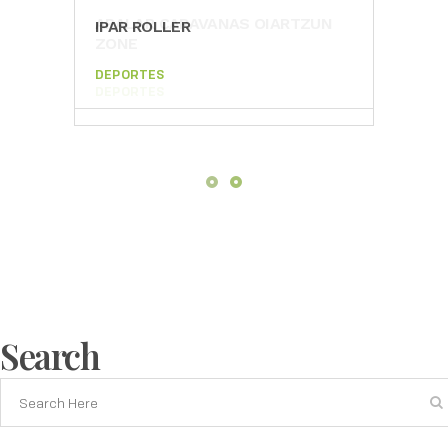
ARALAR CARAVANAS OIARTZUN
IPAR ROLLER
IPA
ZONE
DEPORTES
DEP
DEPORTES
Search