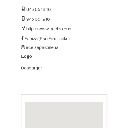
943 65 19 16
943 651 916
http://www.eceiza.eus
Eceiza (San Frantzisko)
eceizapasteleria
Logo
Descargar