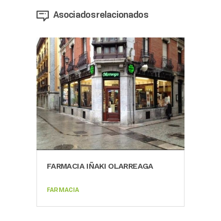
Asociados relacionados
FAR
FARMACIA IÑAKI OLARREAGA
BENEFIT PARAFARMACIA
BRO
FARMACIA
FARMACIA
FARM