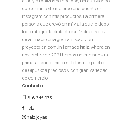
ellas y a realizarme pedidos, así que viendo
que tenían éxito me cree una cuenta en
instagram con mis productos. La primera
persona que creyó en mí y a la que le debo
todo mi agradecimiento fue Maider. A raíz
de ahí nació una gran amistad y un
proyecto en común llamado
haiz
. Ahora en
noviembre de 2021 hemos abierto nuestra
primera tienda física en Tolosa un pueblo
de Gipuzkoa precioso y con gran variedad
de comercio.
Contacto
616 345 073
Haiz
haiz.joyas