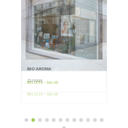
BIO AROMA
SHU
ZUGAN
BELLEZA – SALUD
BELL
BELLEZA – SALUD