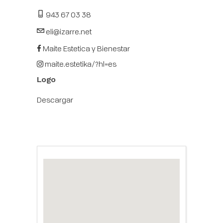
943 67 03 38
eli@izarre.net
Maite Estetica y Bienestar
maite.estetika/?hl=es
Logo
Descargar