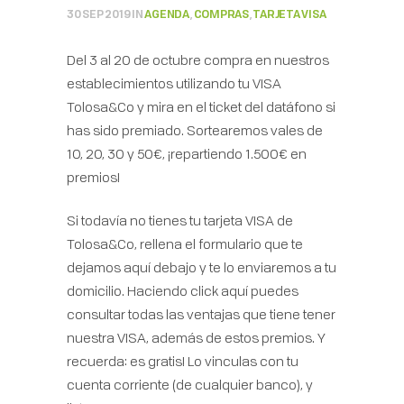
30 SEP 2019
IN
AGENDA
,
COMPRAS
,
TARJETA VISA
Del 3 al 20 de octubre compra en nuestros
establecimientos utilizando tu VISA
Tolosa&Co y mira en el ticket del datáfono si
has sido premiado. Sortearemos vales de
10, 20, 30 y 50€, ¡repartiendo 1.500€ en
premios!
Si todavía no tienes tu tarjeta VISA de
Tolosa&Co, rellena el formulario que te
dejamos aquí debajo y te lo enviaremos a tu
domicilio.
Haciendo click aquí puedes
consultar todas las ventajas que tiene tener
nuestra VISA
, además de estos premios. Y
recuerda: es gratis! Lo vinculas con tu
cuenta corriente (de cualquier banco), y