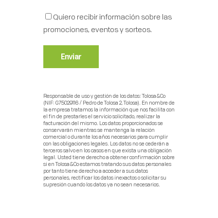
Quiero recibir información sobre las
promociones, eventos y sorteos.
Responsable de uso y gestión de los datos: Tolosa&Co
(NIF: G75029116 / Pedro de Tolosa 2, Tolosa). En nombre de
la empresa tratamos la información que nos facilita con
el fin de prestarles el servicio solicitado, realizar la
facturación del mismo. Los datos proporcionados se
conservarán mientras se mantenga la relación
comercial o durante los años necesarios para cumplir
con las obligaciones legales. Los datos no se cederán a
terceros salvo en los casos en que exista una obligación
legal. Usted tiene derecho a obtener confirmación sobre
si en Tolosa&Co estamos tratando sus datos personales
por tanto tiene derecho a acceder a sus datos
personales, rectificar los datos inexactos o solicitar su
supresión cuando los datos ya no sean necesarios.