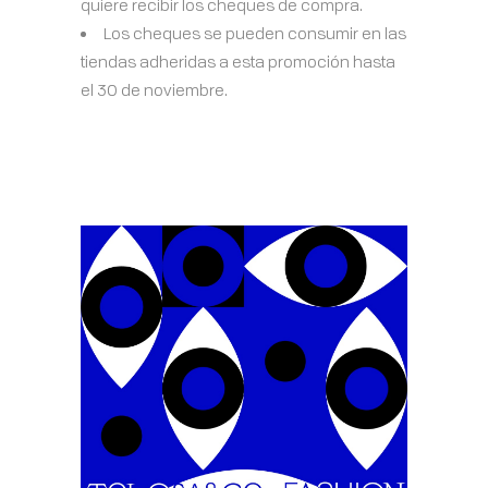
quiere recibir los cheques de compra.
Los cheques se pueden consumir en las
tiendas adheridas a esta promoción hasta
el 30 de noviembre.