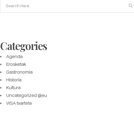
Categories
Agenda
Erosketak
Gastronomia
Historia
Kultura
Uncategorized @eu
VISA txartela