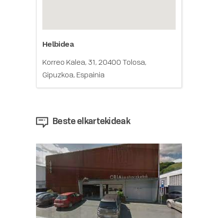
Helbidea
Korreo Kalea, 31, 20400 Tolosa,
Gipuzkoa, Espainia
Beste elkartekideak