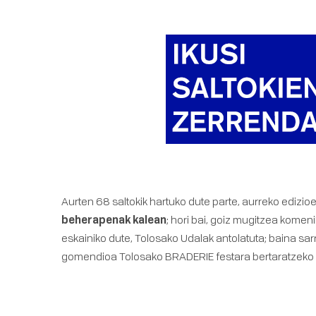
Aurten 68 saltokik hartuko dute parte, aurreko edizi
beherapenak kalean
; hori bai, goiz mugitzea kome
eskainiko dute, Tolosako Udalak antolatuta; baina sa
gomendioa Tolosako BRADERIE festara bertaratzeko