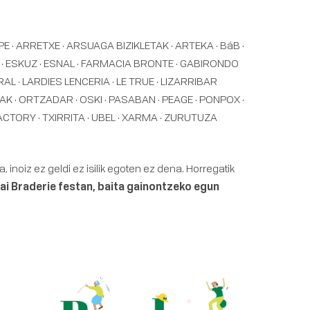
· ARRETXE · ARSUAGA BIZIKLETAK · ARTEKA · BáB ·
E · ESKUZ · ESNAL · FARMACIA BRONTE · GABIRONDO
AL · LARDIES LENCERIA · LE TRUE · LIZARRIBAR
OAK · ORTZADAR · OSKI · PASABAN · PEAGE · PONPOX ·
FACTORY · TXIRRITA · UBEL · XARMA · ZURUTUZA
 inoiz ez geldi ez isilik egoten ez dena. Horregatik
ai Braderie festan, baita gainontzeko egun