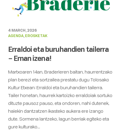
4 MARCH, 2026
AGENDA
,
EROSKETAK
Erraldoi eta buruhandien tailerra
– Eman izena!
Martxoaren 14an, Braderieren baitan, haurrentzako
plan berezi eta sortzailea prestatu dugu Tolosako
Kultur Etxean: Erraldoi eta buruhandien tailerra.
Tailer honetan, haurrek kartoizko erraldoiak sortuko
dituzte pausoz pauso, eta ondoren, nahi dutenek,
haiekin dantzatzen ikasteko aukera ere izango
dute. Sormena lantzeko, lagun berriak egiteko eta
gure kulturako...