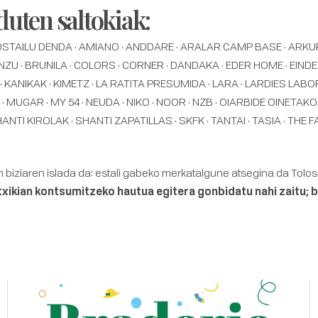
duten saltokiak:
STAILU DENDA · AMIANO · ANDDARE · ARALAR CAMP BASE · ARKUPE 
ZU · BRUNILA · COLORS · CORNER · DANDAKA · EDER HOME · EIND
 KANIKAK · KIMETZ · LA RATITA PRESUMIDA · LARA · LARDIES LABOR
· MUGAR · MY 54 · NEUDA · NIKO · NOOR · NZB · OIARBIDE OINETAK
TI KIROLAK · SHANTI ZAPATILLAS · SKFK · TANTAI · TASIA · THE 
 biziaren islada da: estali gabeko merkatalgune atsegina da Tolosa,
xikian kontsumitzeko hautua egitera gonbidatu nahi zaitu; b