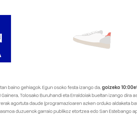
oetan baino gehiagok. Egun osoko festa izango da,
goizeko 10:00e
ni! Gainera, Tolosako Buruhandi eta Erraldoiak bueltan izango dira
rrerak agortuta daude (programazioaren azken orduko aldaketa bat
 asmoa duzuenok garraio publikoz etortzea edo
San Estebango a