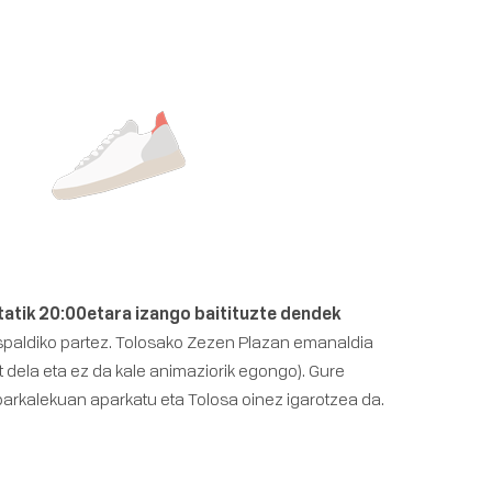
tatik 20:00etara izango baitituzte dendek
 aspaldiko partez. Tolosako Zezen Plazan emanaldia
 dela eta ez da kale animaziorik egongo). Gure
parkalekuan
aparkatu eta Tolosa oinez igarotzea da.