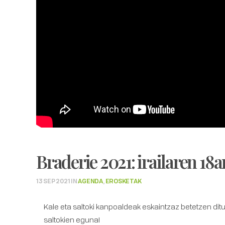
Braderie 2021: irailaren 18
13 SEP 2021
IN
AGENDA
,
EROSKETAK
Kale eta saltoki kanpoaldeak eskaintzaz betetzen di
saltokien eguna!