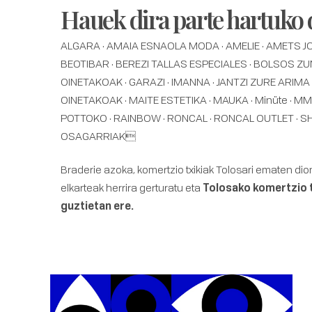
Hauek dira parte hartuko 
ALGARA · AMAIA ESNAOLA MODA · AMELIE · AMETS JO
BEOTIBAR · BEREZI TALLAS ESPECIALES · BOLSOS ZUN
OINETAKOAK · GARAZI · IMANNA · JANTZI ZURE ARIMA ·
OINETAKOAK · MAITE ESTETIKA · MAUKA · Minüte · MM 
POTTOKO · RAINBOW · RONCAL · RONCAL OUTLET · SHAN
OSAGARRIAK
Braderie azoka, komertzio txikiak Tolosari ematen dion
elkarteak herrira gerturatu eta
Tolosako komertzio t
guztietan ere.