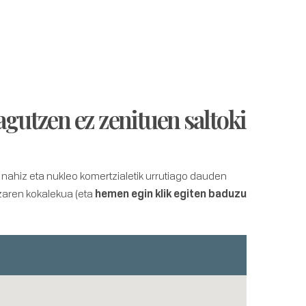
agutzen ez zenituen saltoki
ahiz eta nukleo komertzialetik urrutiago dauden
aren kokalekua (eta
hemen egin klik egiten baduzu