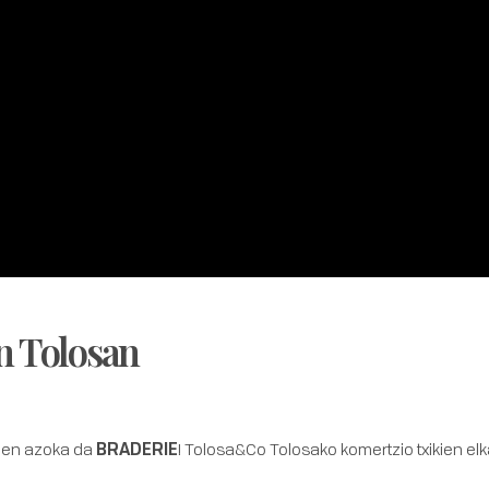
an Tolosan
tuen azoka da
BRADERIE
! Tolosa&Co Tolosako komertzio txikien el