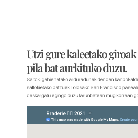
Utzi gure kaleetako giroak
pila bat aurkituko duzu.
Saltoki gehienetako arduradunek denden kanpokaldea
saltokietako batzuek Tolosako San Francisco paseal
deskargatu egingo duzu larunbatean mugikorrean gor