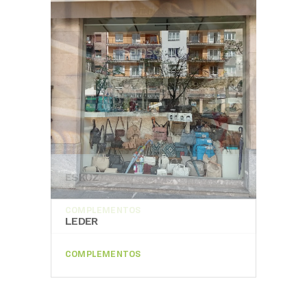
ESKUZ
COMPLEMENTOS
LEDER
LED
COMPLEMENTOS
COM