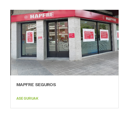
SEGUROS BILBAO