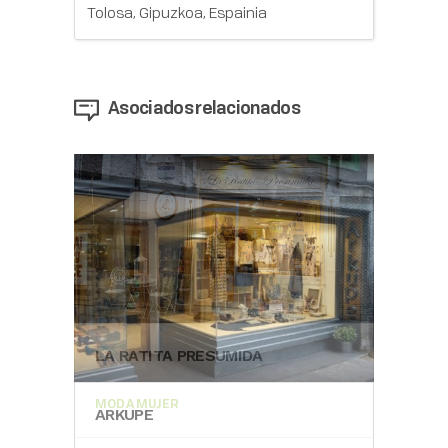
Tolosa, Gipuzkoa, Espainia
Asociados relacionados
LA RATITA PRESUMIDA
RON
MODA MUJER
ARKUPE
MOD