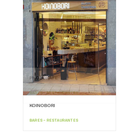
PHOTOKAFE
ORB
BARES – RESTAURANTES
BARE
KOINOBORI
BARES – RESTAURANTES